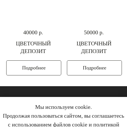
40000
р.
50000
р.
ЦВЕТОЧНЫЙ
ЦВЕТОЧНЫЙ
ДЕПОЗИТ
ДЕПОЗИТ
Подробнее
Подробнее
Реквизиты
Политика конфиденциальности
Мы используем cookie.
Пользовательское соглашение
Продолжая пользоваться сайтом, вы соглашаетесь
Договор оферты
Согласие на рекламную и информационную рассылку
с использованием файлов cookie и
политикой
Согласие на обработку персональных данных