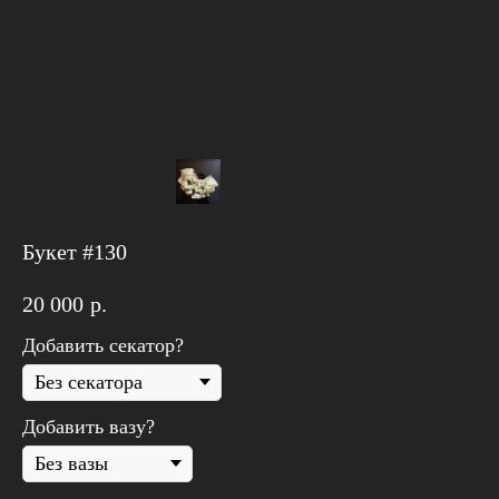
Букет #130
Дарим
500₽
на
первый заказ
от
10.000₽
🤍
Просто введите промокод "
AUGUST8
" при
20 000
р.
оформлении заказа и получите скидку!
Добавить секатор?
Супер!
Добавить вазу?