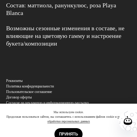
Cостав: маттиола, ранункулюс, роза Playa
Blanca
Возможны сезонные изменения в составе, не
влияющие на цветовую гамму и настроение
букета/композиции
Реквизиты
Политика конфиденциальности
Пользовательское соглашение
Договор оферты
Согласие на рекламную и информационную рассылку
Согласие на обработку персональных данных
Мы используем cookie.
Продолжая пользоваться сайтом, вы соглашаетесь с использованием файлов cookie и
политикой
обработки персональных данных
Купить
ПРИНЯТЬ