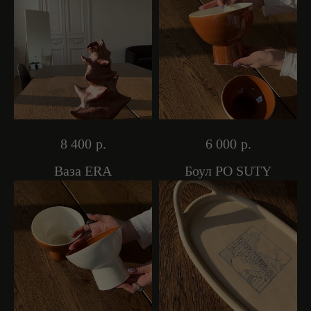
8 400
р.
6 000
р.
Ваза ERA
Боул PO SUTY