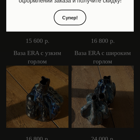
оформлении заказа и получите скидку!
Супер!
15 600
р.
16 800
р.
Ваза ERA с узким
Ваза ERA с широким
горлом
горлом
16 800
р.
24 000
р.