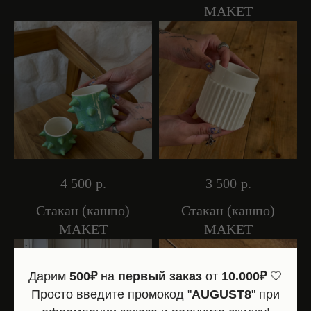
MAKET
4 500
р.
3 500
р.
Стакан (кашпо)
Стакан (кашпо)
MAKET
MAKET
Дарим
500₽
на
первый заказ
от
10.000₽
🤍
Просто введите промокод "
AUGUST8
" при