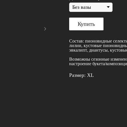
Купить
Состав: пионовидные селекти
лилии, кустовые пионовидные
эвкалипт, диантусы, кустовы
Возможны сезонные изменени
настроение букета/композиц
Размер: XL