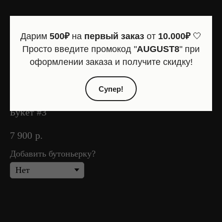
Дарим
500₽
на
первый заказ
от
10.000₽
🤍
Просто введите промокод "
AUGUST8
" при
оформлении заказа и получите скидку!
Супер!
Букет #3
7 900
р.
Добавить бутоньерку?