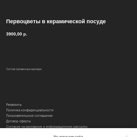
Первоцветы в керамической посуде
3900,00
р.
Купить
Состав: луковичные мускари
Реквизиты
Политика конфиденциальности
Пользовательское соглашение
Договор оферты
Согласие на рекламную и информационную рассылку
Согласие на обработку персональных данных
Мы используем cookie.