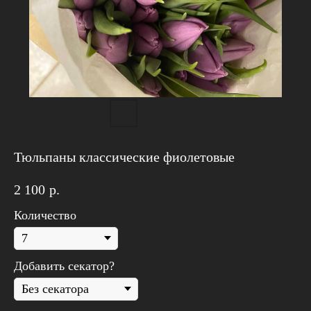
Тюльпаны классические фиолетовые
2 100
р.
Количество
Дарим
500₽
на
первый заказ
от
10.000₽
🤍
Добавить секатор?
Просто введите промокод "
AUGUST8
" при
оформлении заказа и получите скидку!